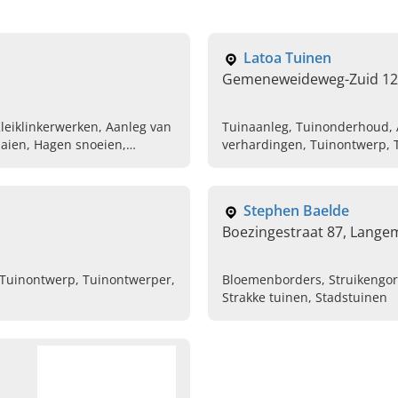
Latoa Tuinen
Gemeneweideweg-Zuid 12
leiklinkerwerken, Aanleg van
Tuinaanleg, Tuinonderhoud, 
aien, Hagen snoeien,
verhardingen, Tuinontwerp, T
Tuinrenovatie, Opritten en te
Tuinarchitectuur, Tuinaannem
Stephen Baelde
Boezingestraat 87, Lange
 Tuinontwerp, Tuinontwerper,
Bloemenborders, Struikengord
Strakke tuinen, Stadstuinen