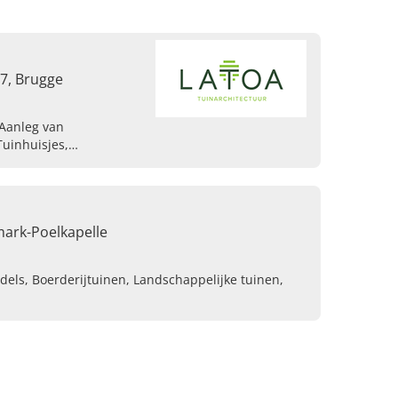
7, Brugge
Aanleg van
uinhuisjes,
rrassen,
er, Tuinarchitect
mark-Poelkapelle
els, Boerderijtuinen, Landschappelijke tuinen,