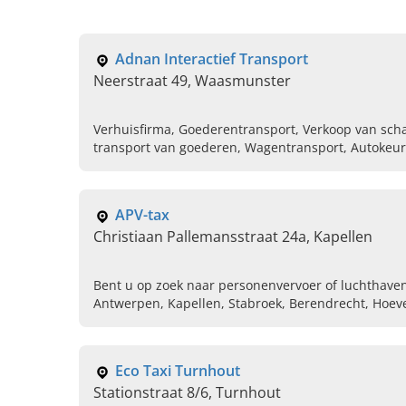
Adnan Interactief Transport
Neerstraat 49, Waasmunster
Verhuisfirma, Goederentransport, Verkoop van sc
transport van goederen, Wagentransport, Autokeuri
Ladderliften huren, Verkoop van tweedehands wag
APV-tax
Christiaan Pallemansstraat 24a, Kapellen
Bent u op zoek naar personenvervoer of luchthaven
Antwerpen, Kapellen, Stabroek, Berendrecht, Hoeve
uw betrouwbare taxidienst partner.
Eco Taxi Turnhout
Stationstraat 8/6, Turnhout