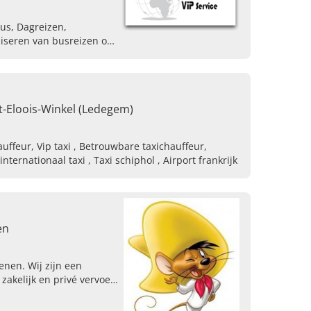
us, Dagreizen,
niseren van busreizen op
, Autocars
t-Eloois-Winkel (Ledegem)
Airport taxi , Taxi 6 personen internationaal taxi , Taxi schiphol , Airport frankrijk
en
enen. Wij zijn een
 zakelijk en privé vervoer
t taxi. Reserveer vandaag