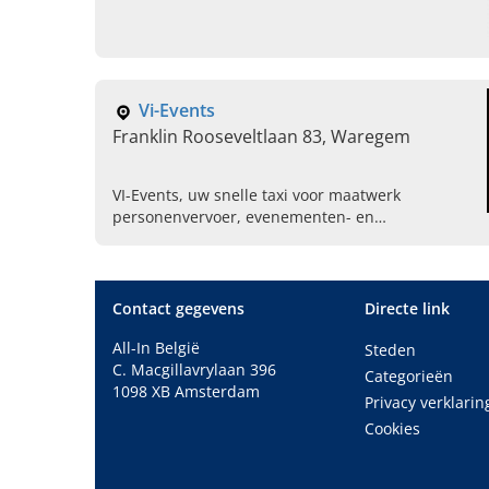
Vi-Events
Franklin Rooseveltlaan 83, Waregem
VI-Events, uw snelle taxi voor maatwerk
personenvervoer, evenementen- en
luchthavenvervoer voor iedereen in Waregem en
omgeving. Boek vandaag uw taxi.
Contact gegevens
Directe link
All-In België
Steden
C. Macgillavrylaan 396
Categorieën
1098 XB Amsterdam
Privacy verklarin
Cookies