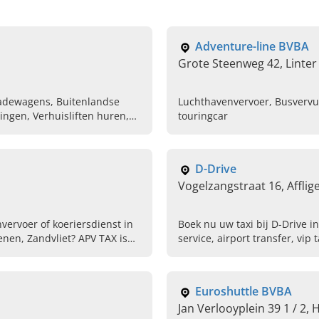
Adventure-line BVBA
Grote Steenweg 42, Linter
hadewagens, Buitenlandse
Luchthavenvervoer, Busvervu
ngen, Verhuisliften huren,
touringcar
ens
D-Drive
Vogelzangstraat 16, Affli
vervoer of koeriersdienst in
Boek nu uw taxi bij D-Drive i
nen, Zandvliet? APV TAX is
service, airport transfer, vip
Euroshuttle BVBA
Jan Verlooyplein 39 1 / 2,