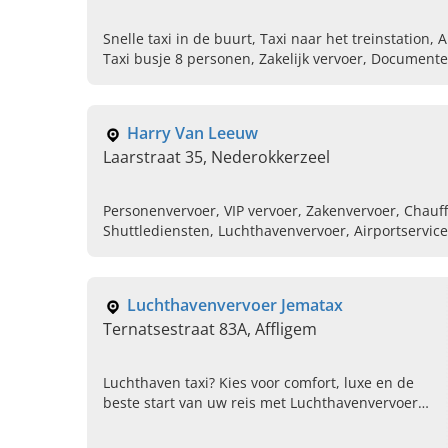
Snelle taxi in de buurt, Taxi naar het treinstation, Ai
Taxi busje 8 personen, Zakelijk vervoer, Documente
chauffeur, Veilige taxi rit, Betaalbaar taxi in de buu
Harry Van Leeuw
Laarstraat 35, Nederokkerzeel
Personenvervoer, VIP vervoer, Zakenvervoer, Chauf
Shuttlediensten, Luchthavenvervoer, Airportservi
Luchthavenvervoer Jematax
Ternatsestraat 83A, Affligem
Luchthaven taxi? Kies voor comfort, luxe en de
beste start van uw reis met Luchthavenvervoer
Jematax, 24/7 de beste keuze! Lees verder en
boek hier uw rit!