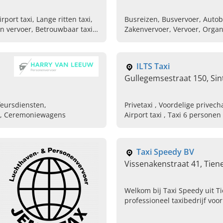
rport taxi, Lange ritten taxi,
Busreizen, Busvervoer, Autob
n vervoer, Betrouwbaar taxi
Zakenvervoer, Vervoer, Orga
rt
maat, Busreis maken, Busreis
ILTS Taxi
Gullegemsestraat 150, Sin
feursdiensten,
Privetaxi , Voordelige privechauffeur, Vip taxi , Betrouwbare taxichauffeur,
ce, Ceremoniewagens
Taxi Speedy BV
Vissenakenstraat 41, Tien
Welkom bij Taxi Speedy uit Ti
professioneel taxibedrijf voor
tot 8 personen en 24/7 airpor
uw taxi bij ons.