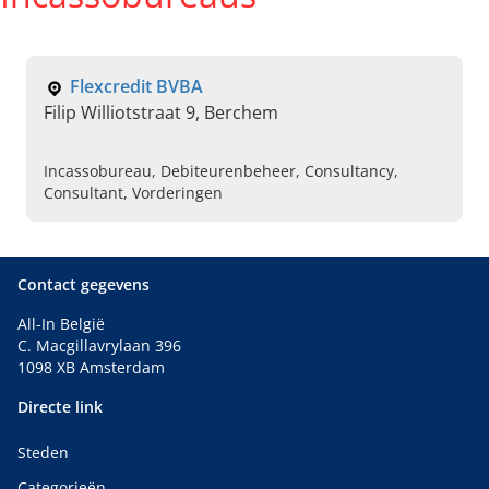
Flexcredit BVBA
Filip Williotstraat 9, Berchem
Incassobureau, Debiteurenbeheer, Consultancy,
Consultant, Vorderingen
Contact gegevens
All-In België
C. Macgillavrylaan 396
1098 XB Amsterdam
Directe link
Steden
Categorieën