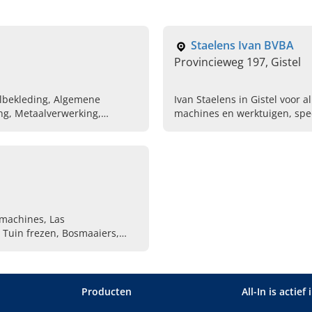
Staelens Ivan BVBA
Provincieweg 197, Gistel
elbekleding, Algemene
Ivan Staelens in Gistel voor
ng, Metaalverwerking,
machines en werktuigen, spec
groeten en veeteelt.
 machines, Las
Producten
All-In is actief 