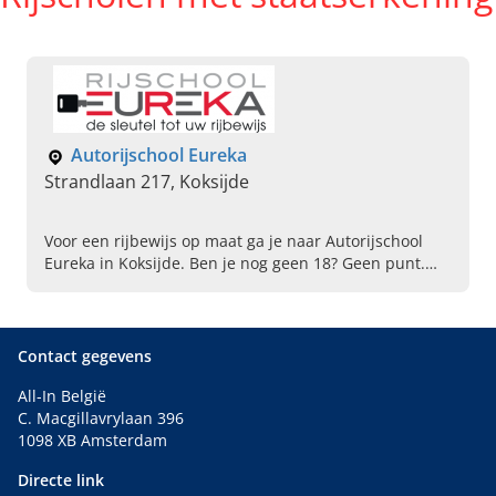
Autorijschool Eureka
Strandlaan 217, Koksijde
Voor een rijbewijs op maat ga je naar Autorijschool
Eureka in Koksijde. Ben je nog geen 18? Geen punt.
Bel vandaag en boek je eerste autorijles in onze auto
simulator!
Contact gegevens
All-In België
C. Macgillavrylaan 396
1098 XB Amsterdam
Directe link