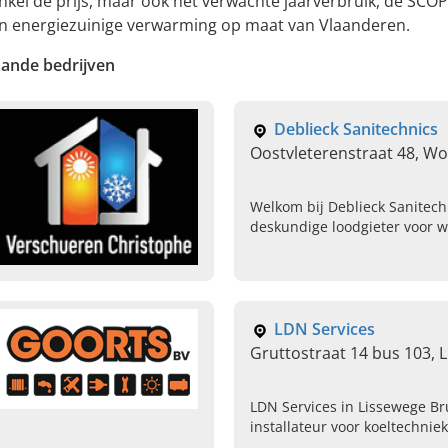
nkel de prijs, maar ook het verwachte jaarverbruik, de SCO
 en energiezuinige verwarming op maat van Vlaanderen.
aande bedrijven
Deblieck Sanitechnics
Oostvleterenstraat 48, W
Welkom bij Deblieck Sanitech
deskundige loodgieter voor 
uw sanitair, cv en ventilatie
afspraak.
LDN Services
Gruttostraat 14 bus 103, 
LDN Services in Lissewege Br
installateur voor koeltechnie
Contacteer ons voor installa