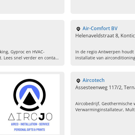
aanleg op maat.
Air-Comfort BV
Helenaveldstraat 8, Konti
rking, Gyproc en HVAC-
In de regio Antwerpen houdt 
. Lees snel verder en contact
installatie van airconditioni
langs.
Aircotech
Assesteenweg 117/2, Tern
Aircobedrijf, Geothermische 
Verwarminginstallateur, Multi
warmtepomp laten plaatsen