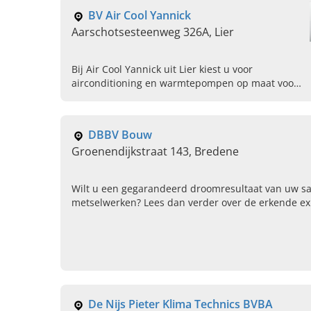
BV Air Cool Yannick
Aarschotsesteenweg 326A, Lier
Bij Air Cool Yannick uit Lier kiest u voor
airconditioning en warmtepompen op maat voor
elk budget. Koel en verwarm uw ruimte naar
wens en geniet van een aangenaam
binnenklimaat.
DBBV Bouw
Groenendijkstraat 143, Bredene
Wilt u een gegarandeerd droomresultaat van uw san
metselwerken? Lees dan verder over de erkende e
Bredene!
De Nijs Pieter Klima Technics BVBA