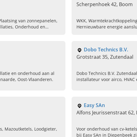
Scherpenhoek 42, Boom
 Plaatsing van zonnepanelen,
WKK, Warmtekrachtkoppeling
allaties, Onderhoud en
Hernieuwbare energie aanslu
e warmtepompen, Lucht lucht
Mazout ketels herstellen, O
installeren in woningen, Sani
Dobo Technics B.V.
Grotstraat 35, Zutendaal
allatie en onderhoud aan al
Dobo Technics B.V. Zutendaal
enaarde, Oost-Vlaanderen.
installateur voor airco, HVAC 
Limburg. Vraag vandaag nog u
Easy SAn
Alfons Jeurissenstraat 62
s, Mazoutketels, Loodgieter,
Voor onderhoud van cv-ketels,
bij Easy SAn in Diepenbeek zi