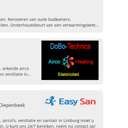
en, Renoveren van oude badkamers,
iten, Onderhoudsbeurt van een verwarmingsketel,
nderhoud uitvoeren lekkende gasketel, Verwarming
taire werken, Sanitair installeren
, erkende airco
en ventilatie in
w offerte aan.
, Diepenbeek
 airco?s, ventilatie en sanitair in Limburg moet u
jn. U kunt ons 24/7 bereiken, neem nu contact op!