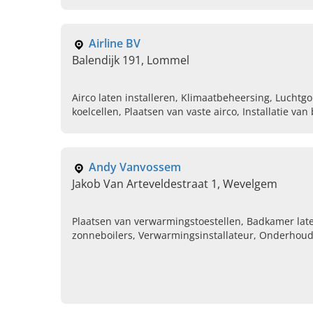
Airline BV
Balendijk 191, Lommel
Airco laten installeren, Klimaatbeheersing, Luchtgo
koelcellen, Plaatsen van vaste airco, Installatie van binnenunits, Zonnepanelen,
Pre-airco, Geothermische warmtepompen aanbren
Andy Vanvossem
Jakob Van Arteveldestraat 1, Wevelgem
Plaatsen van verwarmingstoestellen, Badkamer late
zonneboilers, Verwarmingsinstallateur, Onderhoud 
van zwembaden, Ventilatiesysteem laten aanbreng