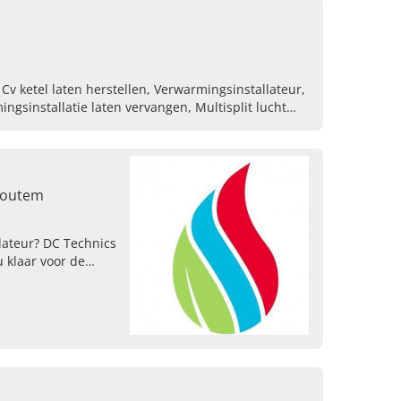
Verhuur van mobiele koel en vriesruimtes
v ketel laten herstellen, Verwarmingsinstallateur,
ingsinstallatie laten vervangen, Multisplit lucht
Kapotte radiator laten repareren, Koeltechnieker
houtem
llateur? DC Technics
 klaar voor de
s,
 verwarming en