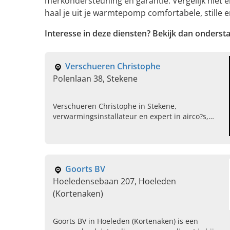
merkondersteuning en garantie. Vergelijk niet e
haal je uit je warmtepomp comfortabele, stille
Interesse in deze diensten? Bekijk dan onderst
Verschueren Christophe
Polenlaan 38, Stekene
Verschueren Christophe in Stekene,
verwarmingsinstallateur en expert in airco?s,
sanitair en warmtepompen. Bel ons vandaag voor
een afspraak en gratis offerte.
Goorts BV
Hoeledensebaan 207, Hoeleden
(Kortenaken)
Goorts BV in Hoeleden (Kortenaken) is een