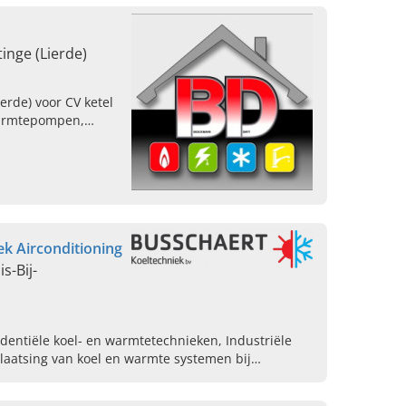
inge (Lierde)
ierde) voor CV ketel
warmtepompen,
novatie in Oost-
ek Airconditioning
is-Bij-
dentiële koel- en warmtetechnieken, Industriële
laatsing van koel en warmte systemen bij
ng van koel en warmte systemen bij verbouwingen,
an koelcellen, Verhuur van mobiele koelingen,