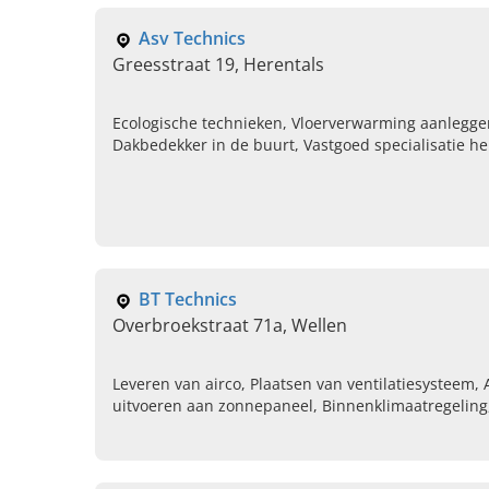
Asv Technics
Greesstraat 19, Herentals
Ecologische technieken, Vloerverwarming aanleggen
Dakbedekker in de buurt, Vastgoed specialisatie h
energiesystemen, Beste thuisbatterij zonnepanel
Ingrijpende energetische renovatie
BT Technics
Overbroekstraat 71a, Wellen
Leveren van airco, Plaatsen van ventilatiesysteem,
uitvoeren aan zonnepaneel, Binnenklimaatregelin
Nieuwbouw, Renovatiewerken, Installeren van hern
airco kopen