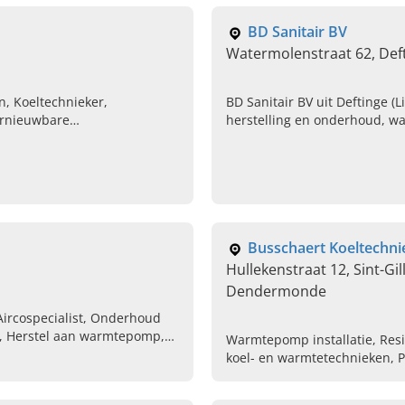
BD Sanitair BV
Watermolenstraat 62, Deft
, Koeltechnieker,
BD Sanitair BV uit Deftinge (L
ernieuwbare
herstelling en onderhoud, 
en, Warmtepomp kosten,
sanitair en totale badkamerre
Vlaanderen. Contacteer ons.
Busschaert Koeltechni
Hullekenstraat 12, Sint-Gill
Dendermonde
 Aircospecialist, Onderhoud
g, Herstel aan warmtepomp,
Warmtepomp installatie, Resi
ieuwbare energie, Vaste
koel- en warmtetechnieken, P
nieuwbouwprojecten, Plaatsi
Airco-installaties, Verhuur v