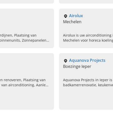
Airolux
Mechelen
rdijnen, Plaatsing van
Airolux is uw airconditioning 
Mechelen voor horeca koeling,
gen, Warmtepompboiler
warmtepompen en airco ond
contact op.
Aquanova Projects
Boezinge Ieper
n renoveren, Plaatsing van
Aquanova Projects in Ieper i
van airconditioning, Aanleg
badkamerrenovatie, keukenv
en, Vloerverwarming
woningrenovatie in West-Vla
uw vrijblijvende offerte aan.