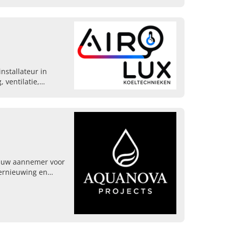
installateur in
 ventilatie,
erhoud. Neem
s uw aannemer voor
ernieuwing en
anderen. Vraag nu