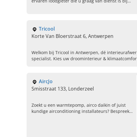
ervaren loodgieter die u graag van dienst is bij
uiteenlopende totaalprojecten.
Tricool
Korte Van Bloerstraat 6, Antwerpen
Welkom bij Tricool in Antwerpen, dé interieurafwe
specialist. Kies uw droominterieur & klimaatcomfort
ons!
AircJo
Smisstraat 133, Londerzeel
Zoekt u een warmtepomp, airco daikin of juist
kundige airconditioning installateurs? Bespreek
de mogelijkheden wat betreft klimatisatiewerken
met Aircjo uit Londerzeel.