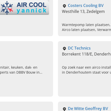
Verkoop van mobile arico's, 
Costers Cooling BV
Westhille 13, Zedelgem
Warmtepomp laten plaatsen, C
Airco laten plaatsen, Verwarm
luchtwarmtepomp aansluiten, 
DC Technics
Borrekent 118/E, Dender
itair, keuken, dak- en
Op zoek naar een airco insta
xperts van DBBV Bouw in
in Denderhoutem staat voor u
plaatsing van airco installatie
ventilatiesystemen, centrale
warmtepompen.
De Witte Geoffrey BV