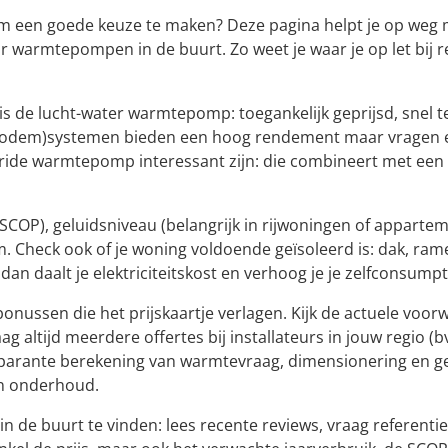
een goede keuze te maken? Deze pagina helpt je op weg met
 warmtepompen in de buurt. Zo weet je waar je op let bij r
 is de lucht-water warmtepomp: toegankelijk geprijsd, snel 
bodem)systemen bieden een hoog rendement maar vragen ee
ide warmtepomp interessant zijn: die combineert met een g
SCOP), geluidsniveau (belangrijk in rijwoningen of apparte
. Check ook of je woning voldoende geïsoleerd is: dak, rame
daalt je elektriciteitskost en verhoog je je zelfconsumpt
nussen die het prijskaartje verlagen. Kijk de actuele voor
g altijd meerdere offertes bij installateurs in jouw regio 
parante berekening van warmtevraag, dimensionering en ge
 en onderhoud.
in de buurt te vinden: lees recente reviews, vraag referenti