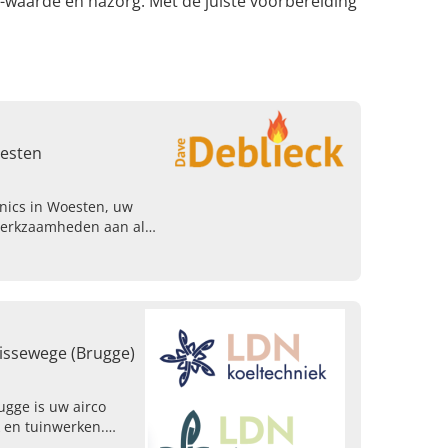
P-waarde en nazorg. Met de juiste voorbereiding
oesten
nics in Woesten, uw
werkzaamheden aan al
. Maak vandaag een
Lissewege (Brugge)
ugge is uw airco
k en tuinwerken.
tie, onderhoud en