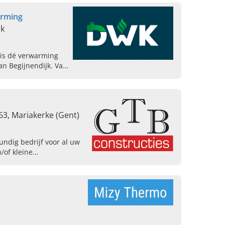
arming
jk
is dé verwarming
an Begijnendijk. Van
taire toestellen en
renovatie.
3, Mariakerke (Gent)
undig bedrijf voor al uw
/of kleine
tructies is met meer
 specialist.