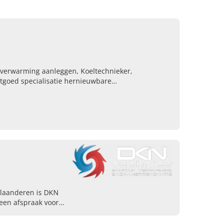
rverwarming aanleggen, Koeltechnieker,
tgoed specialisatie hernieuwbare
sbatterij zonnepanelen, Warmtepomp kosten,
ovatie
Vlaanderen is DKN
 een afspraak voor
 plaatsen van ketels