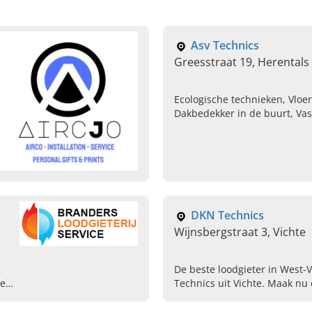
Asv Technics
Greesstraat 19, Herentals
Ecologische technieken, Vloe
Dakbedekker in de buurt, Vas
energiesystemen, Beste thui
Ingrijpende energetische ren
DKN Technics
Wijnsbergstraat 3, Vichte
,
De beste loodgieter in West-
el,
Technics uit Vichte. Maak nu
het plaatsen van sanitair, het
en bijbehorend onderhoud