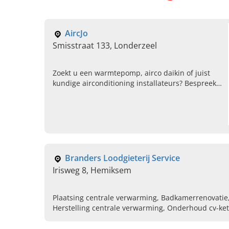
AircJo
Smisstraat 133, Londerzeel
Zoekt u een warmtepomp, airco daikin of juist
kundige airconditioning installateurs? Bespreek
de mogelijkheden wat betreft klimatisatiewerken
met Aircjo uit Londerzeel.
Branders Loodgieterij Service
Irisweg 8, Hemiksem
Plaatsing centrale verwarming, Badkamerrenovatie
Herstelling centrale verwarming, Onderhoud cv-ket
Plaatsen van gas- en mazoutverwarming, Vaillant,
Buderus, Viessmann, Remeha, Junkers