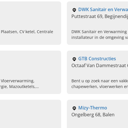
DWK Sanitair en Verw
Puttestraat 69, Begijnendi
 Plaatsen, CV ketel, Centrale
DWK Sanitair en Verwarming 
installateur in de omgeving v
installatie en onderhoud sani
installaties tot aan badkamer
GTB Constructies
Octaaf Van Dammestraat 6
, Vloerverwarming,
Bent u op zoek naar een vakk
rgie, Mazoutketels,
chapewerken, vloerwerken en
verbouwingswerken? GTB Cons
dan 25 jaar ervaring uw ideale
Mizy-Thermo
Ongelberg 68, Balen