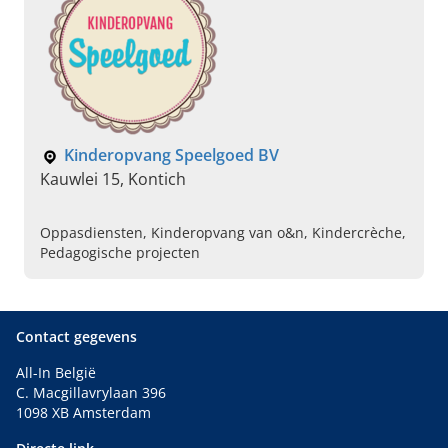
Kinderopvang Speelgoed BV
Kauwlei 15, Kontich
Oppasdiensten, Kinderopvang van o&n, Kindercrèche,
Pedagogische projecten
Contact gegevens
All-In België
C. Macgillavrylaan 396
1098 XB Amsterdam