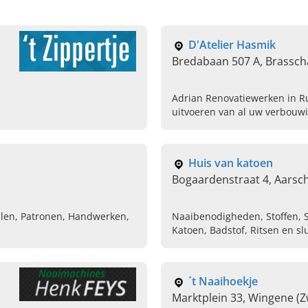
D'Atelier Hasmik
Bredabaan 507 A, Brassch
Adrian Renovatiewerken in Ru
uitvoeren van al uw verbouw
woning renovatie op maat. B
afspraak te maken.
Huis van katoen
Bogaardenstraat 4, Aarsc
ialen, Patronen, Handwerken,
Naaibenodigheden, Stoffen, S
Katoen, Badstof, Ritsen en sl
´t Naaihoekje
Marktplein 33, Wingene (Z