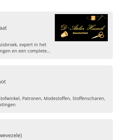
aat
isbroek, expert in het
ingen en een complete
el vandaag om een
hot
tofwinkel, Patronen, Modestoffen, Stoffenscharen,
uitingen
wevezele)