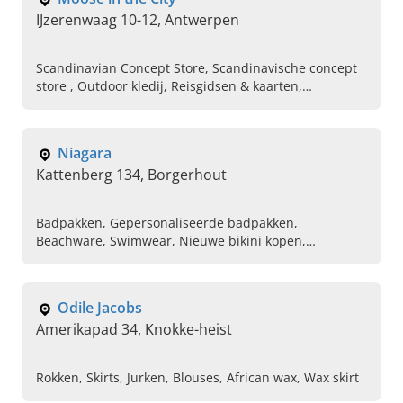
IJzerenwaag 10-12, Antwerpen
Scandinavian Concept Store, Scandinavische concept
store , Outdoor kledij, Reisgidsen & kaarten,
Scandinavische merkkleding, Skandinavische Designer
Clothes Antwerpen, Moose outlet merkkleding,
Merkkleding, Woondecoratie
Niagara
Kattenberg 134, Borgerhout
Badpakken, Gepersonaliseerde badpakken,
Beachware, Swimwear, Nieuwe bikini kopen,
Zwemkleding, Online badpak kopen, Online bikini
kopen, Online beachware kopen
Odile Jacobs
Amerikapad 34, Knokke-heist
Rokken, Skirts, Jurken, Blouses, African wax, Wax skirt