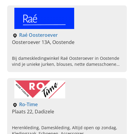
Raé Oosteroever
Oosteroever 13A, Oostende
Bij dameskledingwinkel Raé Oosteroever in Oostende
vind je unieke jurken, blouses, nette damesschoenen
en nog veel meer. Kijk direct op de website voor
inspiratie!
Ro-Time
Plaats 22, Dadizele
Herenkleding, Dameskleding, Altijd open op zondag,
Kledingzaak, Schoenen, Accessoires