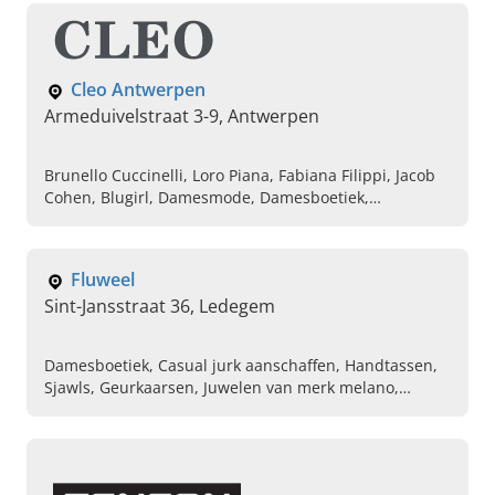
Cleo Antwerpen
Armeduivelstraat 3-9, Antwerpen
Brunello Cuccinelli, Loro Piana, Fabiana Filippi, Jacob
Cohen, Blugirl, Damesmode, Damesboetiek,
Dameskleding, Herenmode en Herenkleding, Ermanno
Scervino
Fluweel
Sint-Jansstraat 36, Ledegem
Damesboetiek, Casual jurk aanschaffen, Handtassen,
Sjawls, Geurkaarsen, Juwelen van merk melano,
Geurstokken, Betaalbare dameskleding kopen,
Stijlvolle jurk bestellen, Kleding voor volwassenen