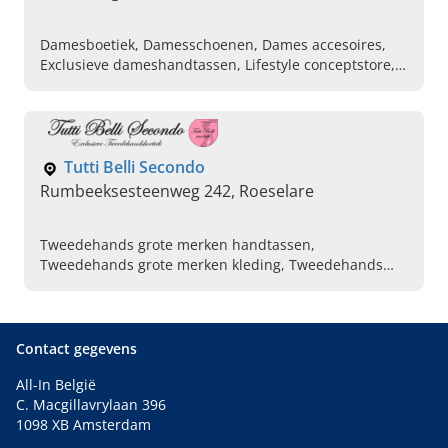
Damesboetiek, Damesschoenen, Dames accesoires,
Exclusieve dameshandtassen, Lifestyle conceptstore,
Damesjuwelen, Sjaals, Accesoires & schoenen van
knappe merken, Draagbare mode met uniek karakter,
Dameskledingzaak
Tutti Belli Secondo
Rumbeeksesteenweg 242, Roeselare
Tweedehands grote merken handtassen,
Tweedehands grote merken kleding, Tweedehands
schoenen, Tweedehands herenkleding, Kleding grote
merken, Handtassen Delvaux, Handtassen Louis
Vuitton, Kleding Michael Kors, Handtassen Gucci,
Handtassen Chanel
Contact gegevens
All-In België
C. Macgillavrylaan 396
1098 XB Amsterdam