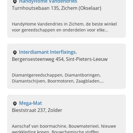
HandyHome Vandendries
Turnhoutsebaan 135, Zichem (Okselaar)
HandyHome Vandendries in Zichem, de beste winkel
voor gereedschappen en onderdelen voor elke
gelegenheid. Kom vandaag zelf ons assortiment
bekijken.
Interdiamant Interfixings.
Bergensesteenweg 454, Sint-Pieters-Leeuw
Diamantgereedschappen, Diamantboringen,
Diamantschijven, Boormotoren, Zaagbladen,
Bevestingingsmaterialen
Mega-Mat
Bieststraat 237, Zolder
Aanschaf van boormachine, Bouwmaterieel, Nieuwe
werkkleding kopen, Bouwchemische stoffen,