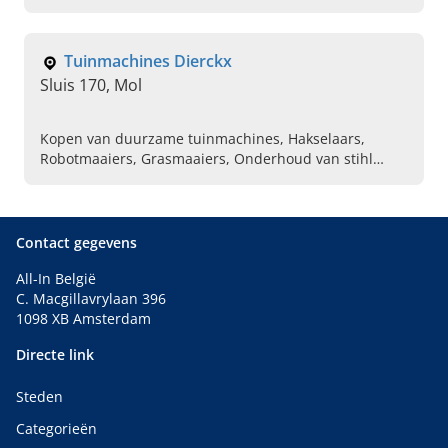
Accugereedschap, Power tools, Diagnose apparatuur,
Gereedschapswagen, Meettoestellen
Tuinmachines Dierckx
Sluis 170, Mol
Kopen van duurzame tuinmachines, Hakselaars,
Robotmaaiers, Grasmaaiers, Onderhoud van stihl
tuinmachine, Aanschaffen reserveonderdelen voor
tuinmachine
Contact gegevens
All-In België
C. Macgillavrylaan 396
1098 XB Amsterdam
Directe link
Steden
Categorieën