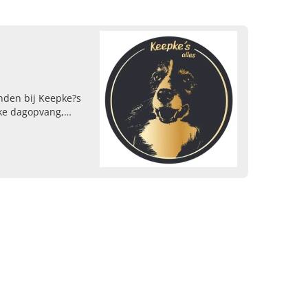
nden bij Keepke?s
jke dagopvang,
en hondenmassage.