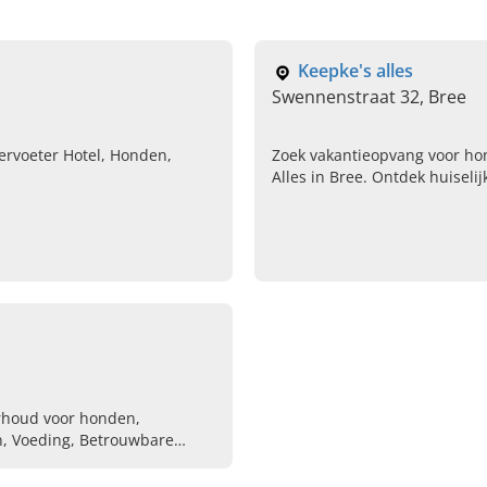
Keepke's alles
Swennenstraat 32, Bree
rvoeter Hotel, Honden,
Zoek vakantieopvang voor ho
Alles in Bree. Ontdek huiseli
vachtonderhoud, toilettage 
Neem contact op.
rhoud voor honden,
n, Voeding, Betrouwbare