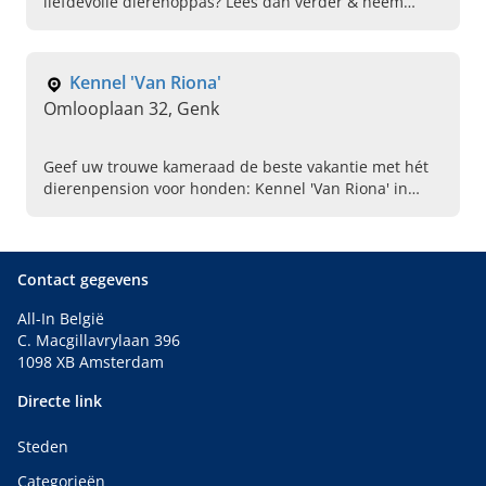
liefdevolle dierenoppas? Lees dan verder & neem
direct contact op met Joyce Dierenoppas aan huis in
Kuurne!
Kennel 'Van Riona'
Omlooplaan 32, Genk
Geef uw trouwe kameraad de beste vakantie met hét
dierenpension voor honden: Kennel 'Van Riona' in
Genk. Lees verder, zie ons kennel & bel ons vandaag
nog!
Contact gegevens
All-In België
C. Macgillavrylaan 396
1098 XB Amsterdam
Directe link
Steden
Categorieën