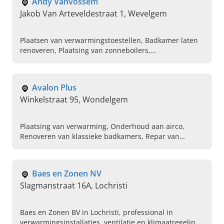
Andy Vanvossem
Jakob Van Arteveldestraat 1, Wevelgem
Plaatsen van verwarmingstoestellen, Badkamer laten
renoveren, Plaatsing van zonneboilers,
Verwarmingsinstallateur, Onderhoud van
airconditioning, Aanleg van zwembaden,
Ventilatiesysteem laten aanbrengen, Vloerverwarming
Avalon Plus
Winkelstraat 95, Wondelgem
Plaatsing van verwarming, Onderhoud aan airco,
Renoveren van klassieke badkamers, Repar van
airconditioning, Hvac, Moderne badkamers,
Warmtepompen
Baes en Zonen NV
Slagmanstraat 16A, Lochristi
Baes en Zonen BV in Lochristi, professional in
verwarmingsinstallaties, ventilatie en klimaatregeling