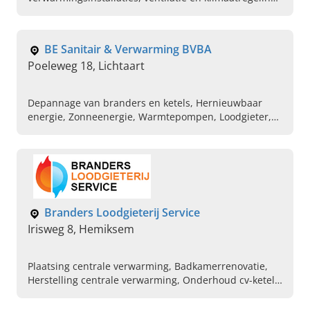
bij particulieren en bedrijven. Plan vandaag uw
afspraak.
BE Sanitair & Verwarming BVBA
Poeleweg 18, Lichtaart
Depannage van branders en ketels, Hernieuwbaar
energie, Zonneenergie, Warmtepompen, Loodgieter,
Ventilatie, Verwarming
Branders Loodgieterij Service
Irisweg 8, Hemiksem
Plaatsing centrale verwarming, Badkamerrenovatie,
Herstelling centrale verwarming, Onderhoud cv-ketel,
Plaatsen van gas- en mazoutverwarming, Vaillant,
Buderus, Viessmann, Remeha, Junkers