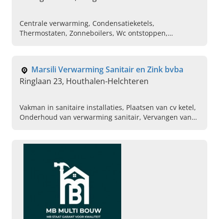
Centrale verwarming, Condensatieketels,
Thermostaten, Zonneboilers, Wc ontstoppen,
Warmtepompen, Radiatoren , Kachels, Convectoren,
Gasketels
Marsili Verwarming Sanitair en Zink bvba
Ringlaan 23, Houthalen-Helchteren
Vakman in sanitaire installaties, Plaatsen van cv ketel,
Onderhoud van verwarming sanitair, Vervangen van
zonneboilers, Warmtepompen, Specialist in
badkamerrenovatie, Douchekranen vervangen,
Plaatsen van airco conditioning, Plaatsen van
ventilatie, Sanitair specialist in de buurt