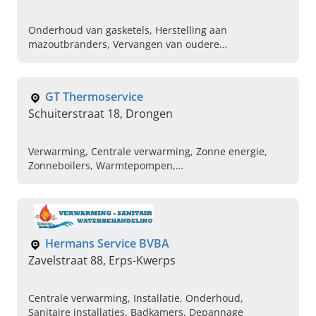
Onderhoud van gasketels, Herstelling aan
mazoutbranders, Vervangen van oudere
gaswandketels, Warmwatertoestellen, Stookolieketels,
Depannage uitvoeren op maat, Vervanging
mazoutketel voor warmtepomp
GT Thermoservice
Schuiterstraat 18, Drongen
Verwarming, Centrale verwarming, Zonne energie,
Zonneboilers, Warmtepompen,
Verwarmingstoestellen, Energiezuinige installaties,
Ventilatiesystemen, Installatie van condensatieketels
op gas, Herstel van condensatieketels op gas
Hermans Service BVBA
Zavelstraat 88, Erps-Kwerps
Centrale verwarming, Installatie, Onderhoud,
Sanitaire installaties, Badkamers, Depannage