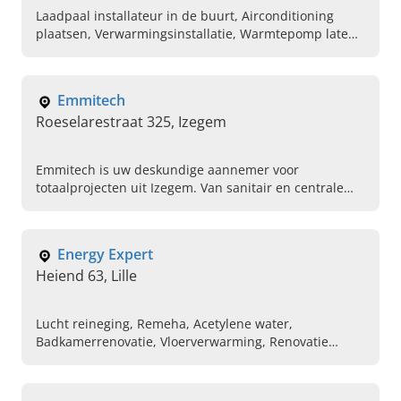
Laadpaal installateur in de buurt, Airconditioning
plaatsen, Verwarmingsinstallatie, Warmtepomp laten
installeren, Zonnepanelen met thuisbatterij
installeren, CV ketel vervangen, Ventilatiesystemen,
Elektrische installaties, Vloerverwarming plaatsen,
Emmitech
Thermodynamische boiler installatie
Roeselarestraat 325, Izegem
Emmitech is uw deskundige aannemer voor
totaalprojecten uit Izegem. Van sanitair en centrale
verwarming, tot gyproc, ramen en deuren. Bel
vandaag voor meer informatie.
Energy Expert
Heiend 63, Lille
Lucht reineging, Remeha, Acetylene water,
Badkamerrenovatie, Vloerverwarming, Renovatie
verwarming , Thermische zonne-energie