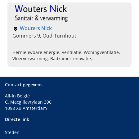
klaar om u de beste service te bieden.
Wouters Nick
Gommers 9, Oud-Turnhout
Hernieuwbare energie, Ventilatie, Woningventilatie,
Vloerverwarming, Badkamerrenovatie,
Badkamerinstallatie, Loodgieter
Contact gegevens
All-In België
C. Macgillavrylaan 396
1098 XB Amsterdam
Directe link
Steden