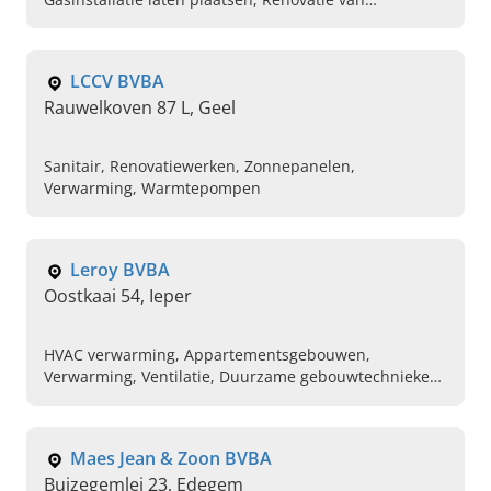
badkamers, Schoonmaken van schoorstenen,
Dichtheidscontrole van brandstoftanks
LCCV BVBA
Rauwelkoven 87 L, Geel
Sanitair, Renovatiewerken, Zonnepanelen,
Verwarming, Warmtepompen
Leroy BVBA
Oostkaai 54, Ieper
HVAC verwarming, Appartementsgebouwen,
Verwarming, Ventilatie, Duurzame gebouwtechnieken,
Isoleren van gebouwen, Sanitair
Maes Jean & Zoon BVBA
Buizegemlei 23, Edegem