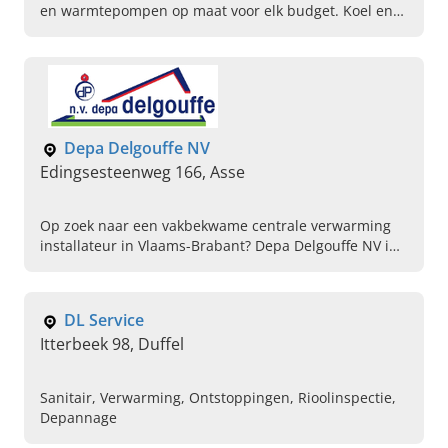
en warmtepompen op maat voor elk budget. Koel en
verwarm uw ruimte naar wens en geniet van een
aangenaam binnenklimaat.
Depa Delgouffe NV
Edingsesteenweg 166, Asse
Op zoek naar een vakbekwame centrale verwarming
installateur in Vlaams-Brabant? Depa Delgouffe NV in
Asse is het installatiebedrijf voor cv-installatie, sanitair
en vloerverwarming
DL Service
Itterbeek 98, Duffel
Sanitair, Verwarming, Ontstoppingen, Rioolinspectie,
Depannage