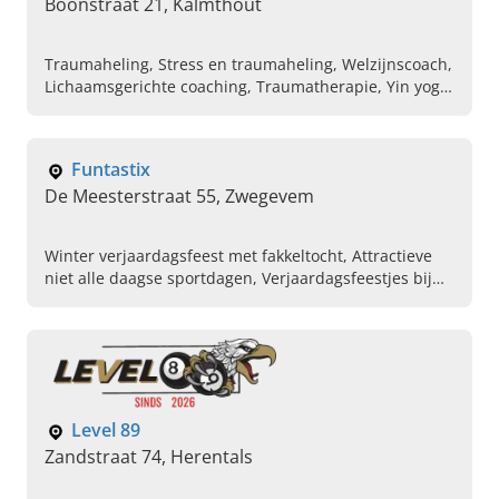
Boonstraat 21, Kalmthout
Traumaheling, Stress en traumaheling, Welzijnscoach,
Lichaamsgerichte coaching, Traumatherapie, Yin yoga,
Burn-out coaching, Stresscoach, Trauma Release
Breathwork, Reiki
Funtastix
De Meesterstraat 55, Zwegevem
Winter verjaardagsfeest met fakkeltocht, Attractieve
niet alle daagse sportdagen, Verjaardagsfeestjes bij
jou thuis, Avontuurlijk verjaardagsfeest organiseren,
Paintball op locatie, Bewegingsarchitect, Verhuur van
springkastelen, Sportkampen en zwemlessen
Level 89
Zandstraat 74, Herentals