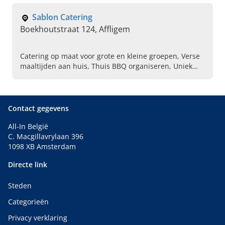
Sablon Catering
Boekhoutstraat 124, Affligem
Catering op maat voor grote en kleine groepen, Verse
maaltijden aan huis, Thuis BBQ organiseren, Uniek
personeel feest, Traiteur huwelijksfeest, Culinaire
catering, Bbq aan huis, Kok aan huis, Traiteur aan
huis
Contact gegevens
All-In België
C. Macgillavrylaan 396
1098 XB Amsterdam
Directe link
Steden
Categorieën
Privacy verklaring