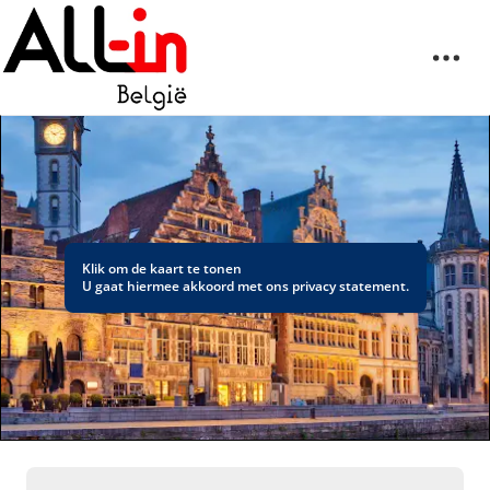
Klik om de kaart te tonen
U gaat hiermee akkoord met ons
privacy statement
.