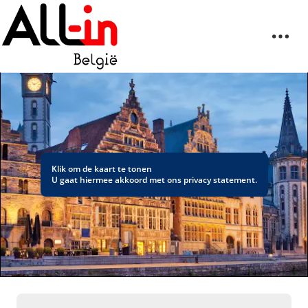
Klik om de kaart te tonen
U gaat hiermee akkoord met ons
privacy statement
.