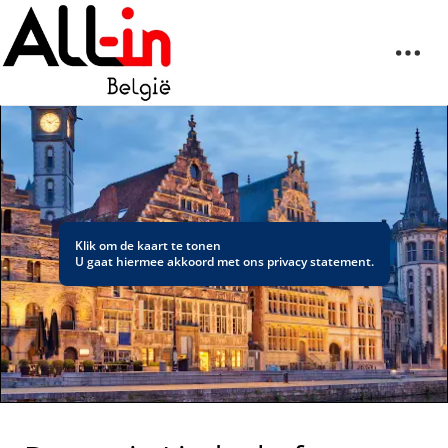
Klik om de kaart te tonen
U gaat hiermee akkoord met ons
privacy statement
.