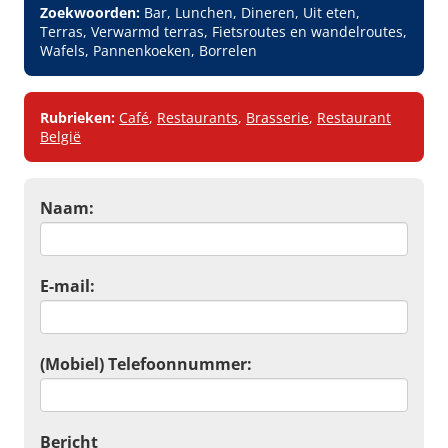
Zoekwoorden:
Bar, Lunchen, Dineren, Uit eten,
Terras, Verwarmd terras, Fietsroutes en wandelroutes,
Wafels, Pannenkoeken, Borrelen
Rubrieken:
Café
,
Restaurants
,
Brasserie
,
Restaurant
België
Naam:
E-mail:
(Mobiel) Telefoonnummer:
Bericht