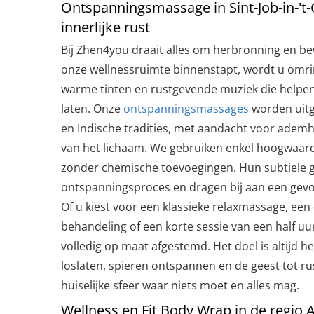
Ontspanningsmassage in Sint-Job-in-'t-
innerlijke rust
Bij Zhen4you draait alles om herbronning en be
onze wellnessruimte binnenstapt, wordt u omri
warme tinten en rustgevende muziek die helpe
laten. Onze
ontspanningsmassages
worden uit
en Indische tradities, met aandacht voor ademh
van het lichaam. We gebruiken enkel hoogwaardi
zonder chemische toevoegingen. Hun subtiele 
ontspanningsproces en dragen bij aan een gevoel
Of u kiest voor een klassieke relaxmassage, een
behandeling of een korte sessie van een half u
volledig op maat afgestemd. Het doel is altijd h
loslaten, spieren ontspannen en de geest tot r
huiselijke sfeer waar niets moet en alles mag.
Wellness en Fit Body Wrap in de regio