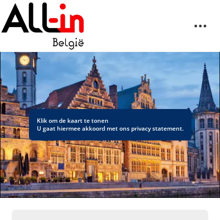
Klik om de kaart te tonen
U gaat hiermee akkoord met ons
privacy statement
.