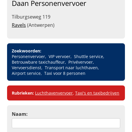
Daan Personenvervoer
Tilburgseweg 119
Ravels
(Antwerpen)
Zoekwoorden:
Personenvervoer
VIP vervoer
Shuttle service
Betrouwbare taxichauffeur
Privévervoer
Vervoersdienst
Transport naar luchthaven
Airport service
Taxi voor 8 personen
Rubrieken:
Luchthavenvervoer
,
Taxi's en taxibedrijven
Naam: