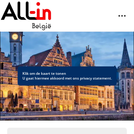
Klik om de kaart te tonen
U gaat hiermee akkoord met ons
privacy statement
.