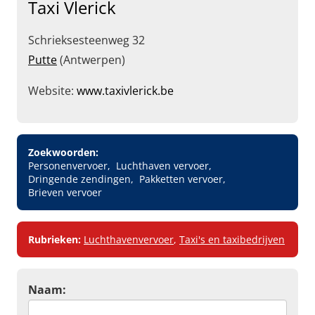
Taxi Vlerick
Schrieksesteenweg 32
Putte
(Antwerpen)
Website:
www.taxivlerick.be
Zoekwoorden:
Personenvervoer
Luchthaven vervoer
Dringende zendingen
Pakketten vervoer
Brieven vervoer
Rubrieken:
Luchthavenvervoer
,
Taxi's en taxibedrijven
Naam: