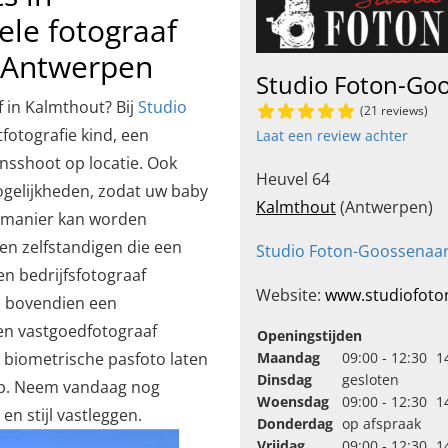
ele fotograaf
o Antwerpen
Studio Foton-Go
 in Kalmthout? Bij
Studio
(21 reviews)
fotografie kind, een
Laat een review achter
insshoot op locatie. Ook
Heuvel 64
gelijkheden, zodat uw baby
Kalmthout
(Antwerpen)
e manier kan worden
en zelfstandigen die een
Studio Foton-Goossenaar
en bedrijfsfotograaf
Website:
www.studiofoto
u bovendien een
een vastgoedfotograaf
Openingstijden
 biometrische pasfoto laten
Maandag
09:00 - 12:30
1
Dinsdag
gesloten
ap. Neem vandaag nog
Woensdag
09:00 - 12:30
1
en stijl vastleggen.
Donderdag
op afspraak
Vrijdag
09:00 - 12:30
1