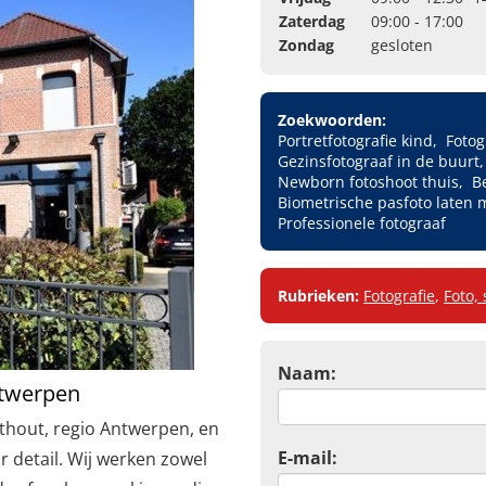
Zaterdag
09:00 - 17:00
Zondag
gesloten
Zoekwoorden:
Portretfotografie kind
Fotog
Gezinsfotograaf in de buurt
Newborn fotoshoot thuis
B
Biometrische pasfoto laten
Professionele fotograaf
Rubrieken:
Fotografie
,
Foto, 
Naam:
ntwerpen
thout, regio Antwerpen, en
E-mail:
detail. Wij werken zowel