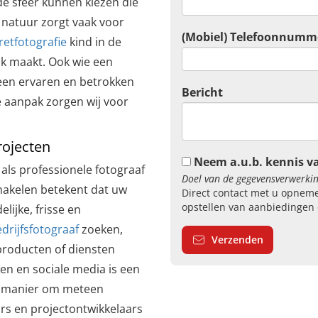
 de sfeer kunnen kiezen die
e natuur zorgt vaak voor
(Mobiel) Telefoonnumm
retfotografie
kind in de
jk maakt. Ook wie een
s een ervaren en betrokken
Bericht
ke aanpak zorgen wij voor
rojecten
Neem a.u.b. kennis v
 als professionele fotograaf
Doel van de gegevensverwerkin
chakelen betekent dat uw
Direct contact met u opneme
opstellen van aanbiedingen 
ijke, frisse en
drijfsfotograaf
zoeken,
Verzenden
producten of diensten
en en sociale media is een
le manier om meteen
rs en projectontwikkelaars