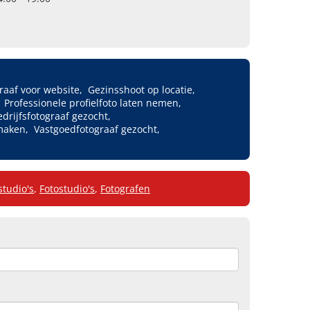
raaf voor website
Gezinsshoot op locatie
Professionele profielfoto laten nemen
edrijfsfotograaf gezocht
 maken
Vastgoedfotograaf gezocht
studio's
,
Fotostudio's
,
Fotografen