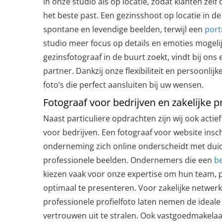
in onze studio als op locatie, zodat klanten zelf
het beste past. Een gezinsshoot op locatie in d
spontane en levendige beelden, terwijl een
port
studio meer focus op details en emoties mogeli
gezinsfotograaf in de buurt zoekt, vindt bij on
partner. Dankzij onze flexibiliteit en persoonlij
foto’s die perfect aansluiten bij uw wensen.
Fotograaf voor bedrijven en zakelijke p
Naast particuliere opdrachten zijn wij ook actief
voor bedrijven. Een fotograaf voor website ins
onderneming zich online onderscheidt met duidel
professionele beelden. Ondernemers die een
be
kiezen vaak voor onze expertise om hun team, 
optimaal te presenteren. Voor zakelijke netwerk
professionele profielfoto laten nemen de idea
vertrouwen uit te stralen. Ook vastgoedmakelaa