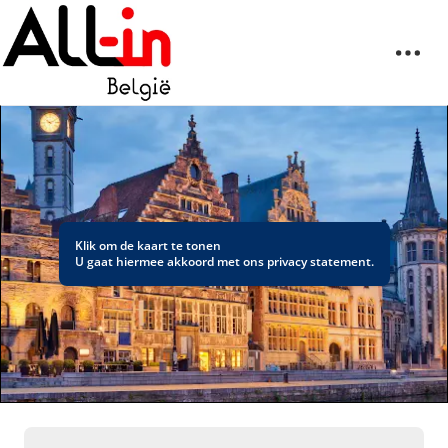
Klik om de kaart te tonen
U gaat hiermee akkoord met ons
privacy statement
.