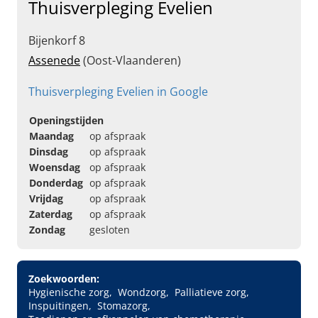
Thuisverpleging Evelien
Bijenkorf 8
Assenede
(Oost-Vlaanderen)
Thuisverpleging Evelien in Google
Openingstijden
Maandag
op afspraak
Dinsdag
op afspraak
Woensdag
op afspraak
Donderdag
op afspraak
Vrijdag
op afspraak
Zaterdag
op afspraak
Zondag
gesloten
Zoekwoorden:
Hygienische zorg
Wondzorg
Palliatieve zorg
Inspuitingen
Stomazorg