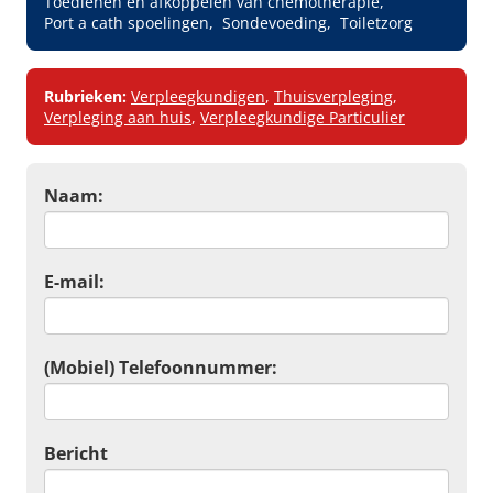
Toedienen en afkoppelen van chemotherapie
Port a cath spoelingen
Sondevoeding
Toiletzorg
Rubrieken:
Verpleegkundigen
,
Thuisverpleging
,
Verpleging aan huis
,
Verpleegkundige Particulier
Naam:
E-mail:
(Mobiel) Telefoonnummer:
Bericht