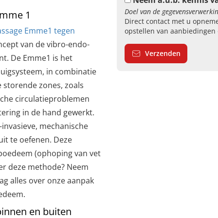
Neem a.u.b. kennis v
Doel van de gegevensverwerkin
 Emme 1
Direct contact met u opneme
assage Emme1 tegen
opstellen van aanbiedingen 
ncept van de vibro-endo-
Verzenden
nt. De Emme1 is het
uigsysteem, in combinatie
ze storende zones, zoals
ische circulatieproblemen
ering in de hand gewerkt.
-invasieve, mechanische
it te oefenen. Deze
ipoedeem (ophoping van vet
over deze methode? Neem
ag alles over onze aanpak
oedeem.
binnen en buiten