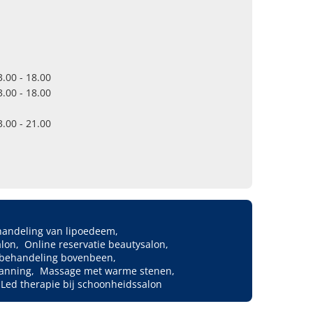
3.00 - 18.00
3.00 - 18.00
3.00 - 21.00
andeling van lipoedeem
alon
Online reservatie beautysalon
e behandeling bovenbeen
panning
Massage met warme stenen
Led therapie bij schoonheidssalon