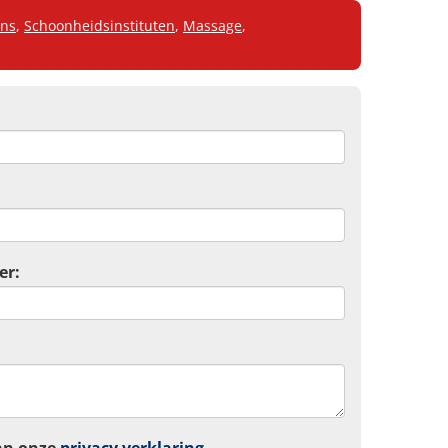
ons
,
Schoonheidsinstituten
,
Massage
,
er: