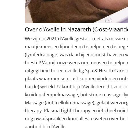
Over d'Avelle in Nazareth (Oost-Vlaand
We zijn in 2021 d'Avelle gestart met als missie
maatje meer en lipoedeem te helpen en te begel
(lymfedrainage) was daarbij een must-have en wi
toestel! Vanuit onze wens om mensen te helpen,
uitgegroeid tot een volledig Spa & Health Care in
plaats waar mensen rust kunnen vinden en onts
harde) wereld. U kunt bij d'Avelle terecht voo
kruidenstempelmassage, hot stone massage, ly
Massage (anti-cellulite massage), gelaatsverzo
therapy, Plasma Light Therapy en iets heel unie
nog uw afspraak en kom alles te weten over het
aanbod bij d'Avelle.