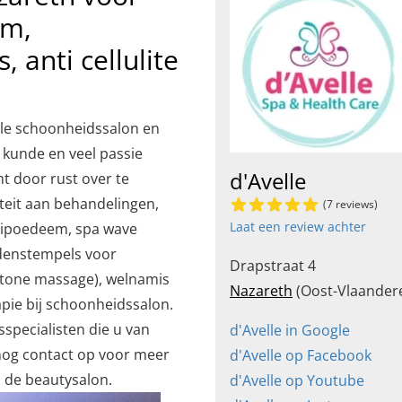
em,
 anti cellulite
ele schoonheidssalon en
 kunde en veel passie
d'Avelle
t door rust over te
iteit aan behandelingen,
(7 reviews)
Laat een review achter
 lipoedeem, spa wave
idenstempels voor
Drapstraat 4
tone massage), welnamis
Nazareth
(Oost-Vlaander
apie bij schoonheidssalon.
sspecialisten die u van
d'Avelle in Google
nog contact op voor meer
d'Avelle op Facebook
n de beautysalon.
d'Avelle op Youtube