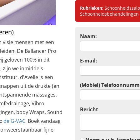
Rubrieken:
Schoonheidssal
Schoonheidsbehandelingen
eren)
Naam:
 en visie mensen met een
eiden. De Ballancer Pro
j geloven 100% in dit
E-mail:
 zijn we inmiddels
stituur. d'Avelle is een
(Mobiel) Telefoonnumm
nappen uit de drukte (en
r ontspannende massages,
mfedrainage, Vibro
Bericht
rgingen, body Wraps, Sound
k:
de G-VAC
. Boek vandaag
 onweerstaanbaar fijne