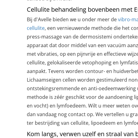
Cellulite behandeling bovenbeen met
Bij d'Avelle bieden we u onder meer de
vibro-m
cellulite
, een vernieuwende methode die het co
press-massage van de dermosistemi onderteke
apparaat dat door middel van een vacuüm aanz
met vibraties, op een pijnvrije en effectieve wij
cellulite, gelokaliseerde vetophoping en lymfat
aanpakt. Tevens worden contour- en huidverbet
Lichaamseigen cellen worden gestimuleerd non
ontstekingsremmende en anti-oedeemwerking u
methode is zéér geschikt voor de aandoening l
en vocht) en lymfoedeem. Wilt u meer weten 
dan vandaag nog contact op. We vertellen u gra
ter bestrijding van cellulite, lipoedeem en lymf
Kom langs, verwen uzelf en straal van 