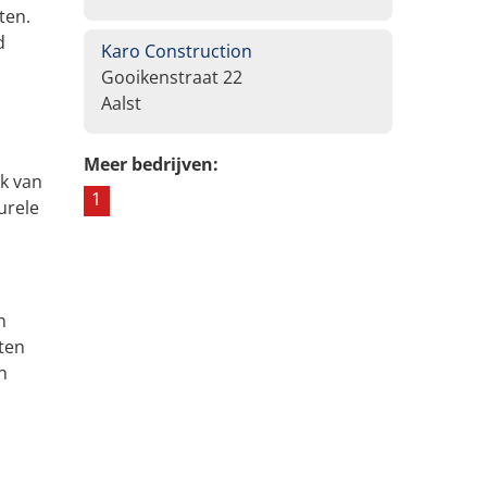
ten.
d
Karo Construction
Gooikenstraat 22
Aalst
Meer bedrijven:
k van
1
urele
n
ten
n