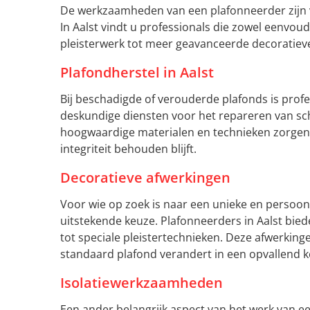
De werkzaamheden van een plafonneerder zijn ve
In Aalst vindt u professionals die zowel eenvo
pleisterwerk tot meer geavanceerde decoratiev
Plafondherstel in Aalst
Bij beschadigde of verouderde plafonds is profe
deskundige diensten voor het repareren van sc
hoogwaardige materialen en technieken zorgen z
integriteit behouden blijft.
Decoratieve afwerkingen
Voor wie op zoek is naar een unieke en persoonl
uitstekende keuze. Plafonneerders in Aalst bie
tot speciale pleistertechnieken. Deze afwerking
standaard plafond verandert in een opvallend k
Isolatiewerkzaamheden
Een ander belangrijk aspect van het werk van een