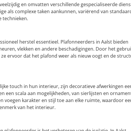
elzijdig en omvatten verschillende gespecialiseerde diens
udige als complexe taken aankunnen, variërend van standaar
e technieken.
ssioneel herstel essentieel. Plafonneerders in Aalst bieden
heuren, vlekken en andere beschadigingen. Door het gebrui
e ervoor dat het plafond weer als nieuw oogt en de struct
ijke touch in hun interieur, zijn decoratieve afwerkingen ee
den een scala aan mogelijkheden, van sierlijsten en ornamen
en voegen karakter en stijl toe aan elke ruimte, waardoor ee
enmerk van het interieur.
 plafonneerder is het verbeteren van de isolatie. In Aalst