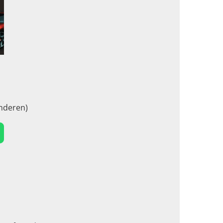
1
nderen)