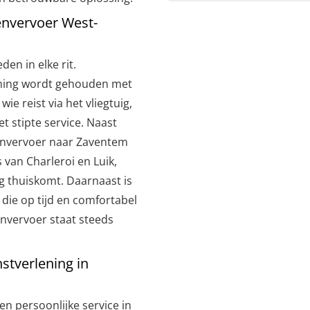
envervoer West-
en in elke rit.
ening wordt gehouden met
e reist via het vliegtuig,
t stipte service. Naast
envervoer naar Zaventem
 van Charleroi en Luik,
ig thuiskomt. Daarnaast is
 die op tijd en comfortabel
nvervoer staat steeds
stverlening in
en persoonlijke service in