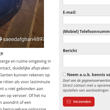
E-mail:
(Mobiel) Telefoonnumm
Bericht
ge
kenberge en ruime omgeving in
ntact, duidelijke afspraken
Neem a.u.b. kennis v
 Klanten kunnen rekenen op
Doel van de gegevensverwerkin
e ritten als voor lastminute
Direct contact met u opneme
nt u niet gebonden aan
opstellen van aanbiedingen 
nen op vervoer. Of het nu
Verzenden
n avondrit of een
een betrouwbare oplossing.