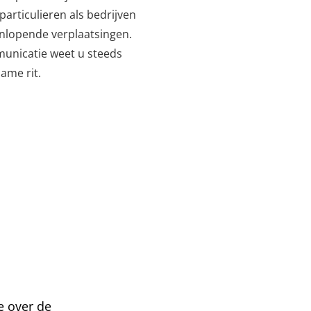
articulieren als bedrijven
enlopende verplaatsingen.
municatie weet u steeds
ame rit.
e over de