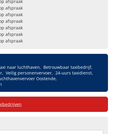
op afspraak
op afspraak
op afspraak
op afspraak
op afspraak
op afspraak
op afspraak
axi naar luchthaven
Betrouwbaar taxibedrijf
er
Veilig personenvervoer
24-uurs taxidienst
uchthavenvervoer Oostende
m
axibedrijven