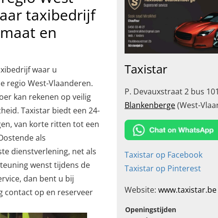
ar taxibedrijf
 maat en
Taxistar
xibedrijf waar u
e regio West-Vlaanderen.
P. Devauxstraat 2 bus 10
voer kan rekenen op veilig
Blankenberge
(West-Vlaa
eid. Taxistar biedt een 24-
en, van korte ritten tot een
Oostende als
e dienstverlening, net als
Taxistar op Facebook
teuning wenst tijdens de
Taxistar op Pinterest
ervice, dan bent u bij
Website:
www.taxistar.be
g contact op en reserveer
Openingstijden