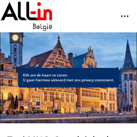
Klik om de kaart te tonen
U gaat hiermee akkoord met ons
privacy statement
.