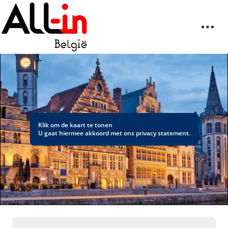
Klik om de kaart te tonen
U gaat hiermee akkoord met ons
privacy statement
.