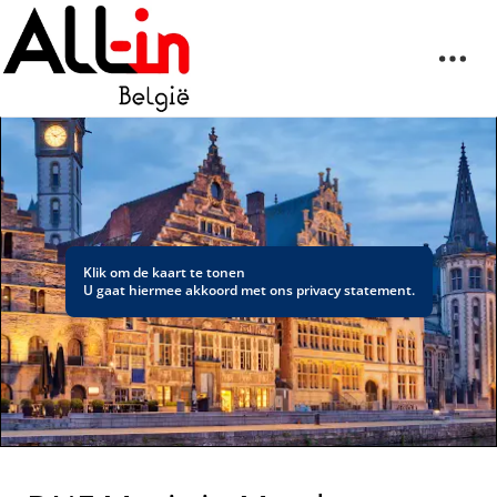
Klik om de kaart te tonen
U gaat hiermee akkoord met ons
privacy statement
.