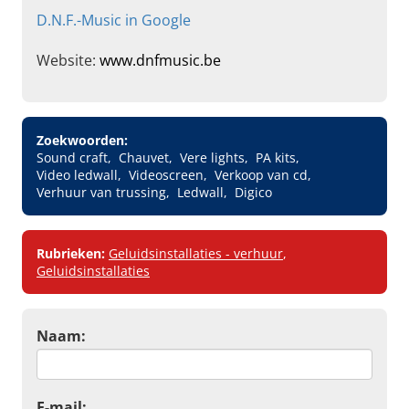
D.N.F.-Music in Google
Website:
www.dnfmusic.be
Zoekwoorden:
Sound craft
Chauvet
Vere lights
PA kits
Video ledwall
Videoscreen
Verkoop van cd
Verhuur van trussing
Ledwall
Digico
Rubrieken:
Geluidsinstallaties - verhuur
,
Geluidsinstallaties
Naam:
E-mail: