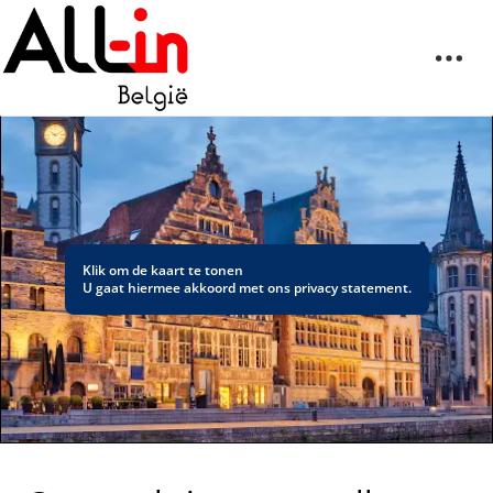
Klik om de kaart te tonen
U gaat hiermee akkoord met ons
privacy statement
.