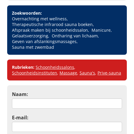
Zoekwoorden:
Overnachting met wellness
Therapeutische infrarood sauna boeken
Afspraak maken bij schoonheidssalon
Manicure
Gelaatsverzorging
Ontharing van lichaam
Geven van afslankingsmassages
Sauna met zwembad
Rubrieken:
Schoonheidssalons
,
Schoonheidsinstituten
,
Massage
,
Sauna's
,
Prive-sauna
Naam:
E-mail: