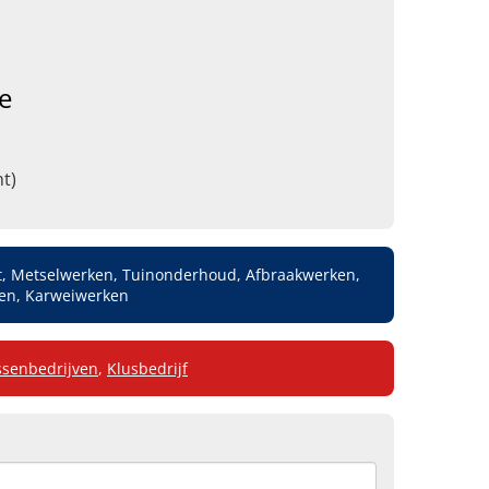
e
t)
t, Metselwerken, Tuinonderhoud, Afbraakwerken,
ken, Karweiwerken
ssenbedrijven
,
Klusbedrijf