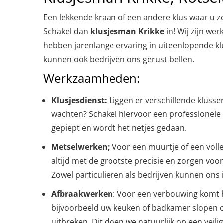
Een lekkende kraan of een andere klus waar u z
Schakel dan
klusjesman Krikke
in! Wij zijn we
hebben jarenlange ervaring in uiteenlopende kl
kunnen ook bedrijven ons gerust bellen.
Werkzaamheden:
Klusjesdienst:
Liggen er verschillende klusse
wachten? Schakel hiervoor een professionele k
gepiept en wordt het netjes gedaan.
Metselwerken;
Voor een muurtje of een volle
altijd met de grootste precisie en zorgen voor
Zowel particulieren als bedrijven kunnen ons 
Afbraakwerken
: Voor een verbouwing komt 
bijvoorbeeld uw keuken of badkamer slopen o
uitbreken. Dit doen we natuurlijk op een veili