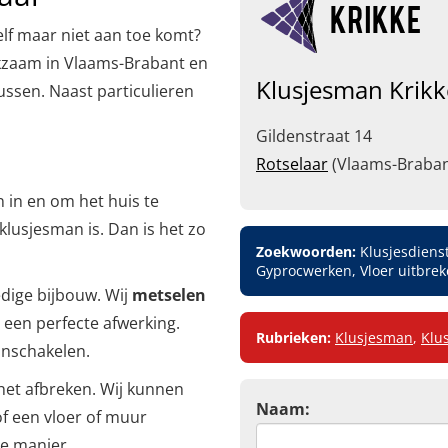
elf maar niet aan toe komt?
rkzaam in Vlaams-Brabant en
Klusjesman Krikk
ussen. Naast particulieren
Gildenstraat 14
Rotselaar
(Vlaams-Braban
n in en om het huis te
lusjesman is. Dan is het zo
Zoekwoorden:
Klusjesdiens
Gyprocwerken, Vloer uitbre
dige bijbouw. Wij
metselen
 een perfecte afwerking.
Rubrieken:
Klusjesman
,
Klu
inschakelen.
het afbreken. Wij kunnen
Naam:
f een vloer of muur
ge manier.