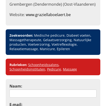
Grembergen (Dendermonde) (Oost-Vlaanderen)
Website:
www.graziellaboelaert.be
Zoekwoorden:
Medische pedicure, Diabeet voeten,
Massagetherapeute, Gelaatsverzorging, Natuurlijke
producten, Voetverzoring, Voetreflexologie,
Relaxatiemassage, Manicure, Epileren
Rubrieken:
Schoonheidssalons
,
Schoonheidsinstituten
,
Pedicure
,
Massage
Naam:
E-mail: