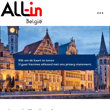
Klik om de kaart te tonen
U gaat hiermee akkoord met ons
privacy statement
.