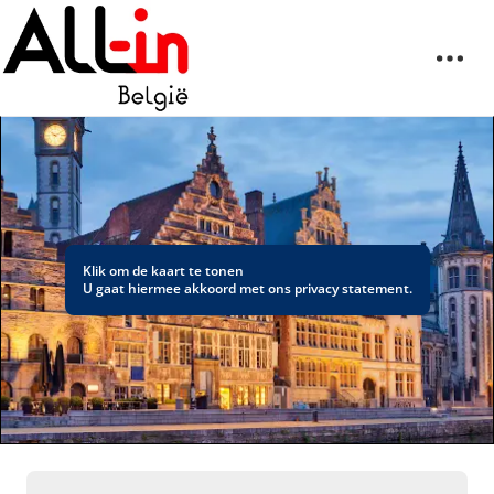
Klik om de kaart te tonen
U gaat hiermee akkoord met ons
privacy statement
.