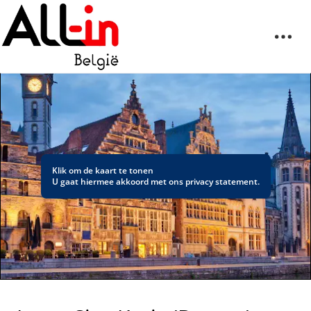
Klik om de kaart te tonen
U gaat hiermee akkoord met ons
privacy statement
.