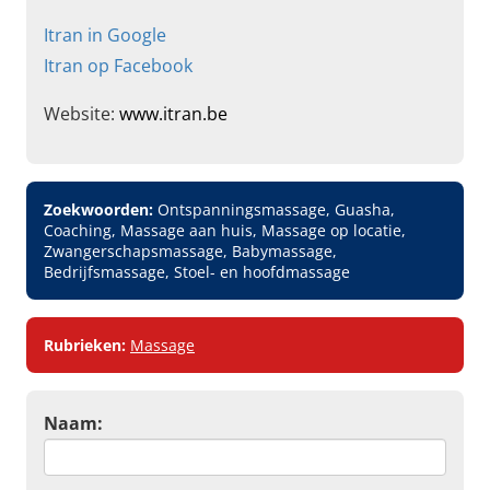
Itran in Google
Itran op Facebook
Website:
www.itran.be
Zoekwoorden:
Ontspanningsmassage, Guasha,
Coaching, Massage aan huis, Massage op locatie,
Zwangerschapsmassage, Babymassage,
Bedrijfsmassage, Stoel- en hoofdmassage
Rubrieken:
Massage
Naam: