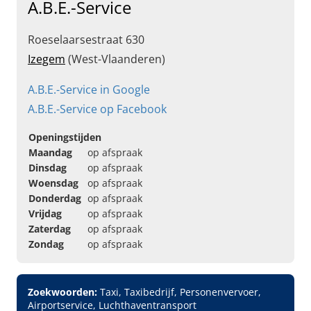
A.B.E.-Service
Roeselaarsestraat 630
Izegem
(West-Vlaanderen)
A.B.E.-Service in Google
A.B.E.-Service op Facebook
Openingstijden
Maandag
op afspraak
Dinsdag
op afspraak
Woensdag
op afspraak
Donderdag
op afspraak
Vrijdag
op afspraak
Zaterdag
op afspraak
Zondag
op afspraak
Zoekwoorden:
Taxi, Taxibedrijf, Personenvervoer,
Airportservice, Luchthaventransport