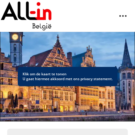
Klik om de kaart te tonen
U gaat hiermee akkoord met ons
privacy statement
.