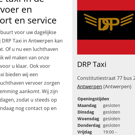
rvoer en
ort en service
 buurt voor uw dagelijkse
ij DRP Taxi in Antwerpen kan
at. Of u nu een luchthaven
ruik wil maken van onze
DRP Taxi
voor u klaar. Ook voor
axi bieden wij een
Constitutiestraat 77 bus 
 luchthaven vervoer zorgen
Antwerpen
(Antwerpen)
temming aankomt. Wij zijn
Openingstijden
tdagen, zodat u steeds op
Maandag
gesloten
andaag nog contact op en
Dinsdag
gesloten
Woensdag
gesloten
Donderdag
gesloten
Vrijdag
19:00 -