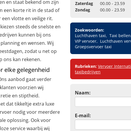
pen en staat bekend om zijn
Zaterdag
00.00 - 23.59
 een korte rit in de stad of
Zondag
00.00 - 23.59
een vlotte en veilige rit.
kiezen steeds de snelste en
Zoekwoorden:
bedrijven kunnen bij ons
Luchthaven taxi
Taxi bellen
VIP vervoer
Luchthaven ver
 planning en wensen. Wij
Groepsvervoer taxi
feestdagen, zodat u net op
p ons kan rekenen.
Rubrieken:
Vervoer Internat
or elke gelegenheid
taxibedrijven
 Ons aanbod gaat verder
klanten voorzien wij
Naam:
retie en stiptheid.
t dat tikkeltje extra luxe
ervoer nodig voor meerdere
E-mail:
ale oplossing. Ook voor
oze service waarbij wij