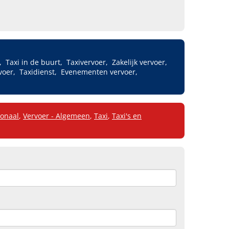
Taxi in de buurt
Taxivervoer
Zakelijk vervoer
voer
Taxidienst
Evenementen vervoer
ionaal
,
Vervoer - Algemeen
,
Taxi
,
Taxi's en