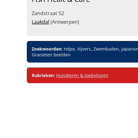
Zandstraat 52
Laakdal
(Antwerpen)
Zoekwoorden:
Hdpe, Vijvers, Zwembaden, Japanse 
Granieten beelden
Rubrieken:
Huisdieren & toebehoren