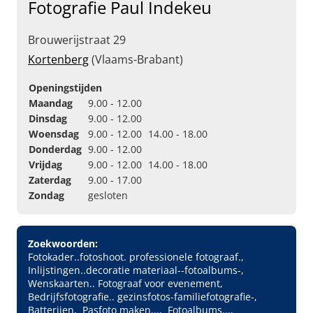
Fotografie Paul Indekeu
Brouwerijstraat 29
Kortenberg
(Vlaams-Brabant)
Openingstijden
Maandag
9.00 - 12.00
Dinsdag
9.00 - 12.00
Woensdag
9.00 - 12.00
14.00 - 18.00
Donderdag
9.00 - 12.00
Vrijdag
9.00 - 12.00
14.00 - 18.00
Zaterdag
9.00 - 17.00
Zondag
gesloten
Zoekwoorden:
Fotokader..fotoshoot. professionele fotograaf.
Inlijstingen..decoratie materiaal--fotoalbums-
Wenskaarten.. Fotograaf voor evenement
Bedrijfsfotografie.. gezinsfotos-familiefotografie-
Batterijen
Pasfoto maken...
Fotoalbums...