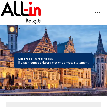
Klik om de kaart te tonen
U gaat hiermee akkoord met ons
privacy statement
.