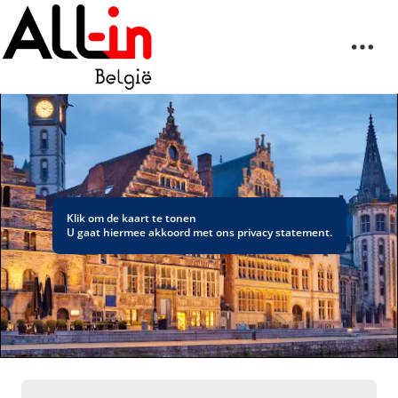
Klik om de kaart te tonen
U gaat hiermee akkoord met ons
privacy statement
.