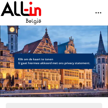
Klik om de kaart te tonen
U gaat hiermee akkoord met ons
privacy statement
.