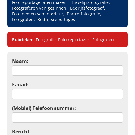
Fotoreportage laten maken
Huwelijksfotografie
Fotograferen van gezinnen
Bedrijfsfotograaf
Foto nemen van interieur
Portretfotografie
Fotografen
Bedrijfsreportages
Rubrieken:
Fotografie
,
Foto reportages
,
Fotografen
Naam:
E-mail:
(Mobiel) Telefoonnummer:
Bericht