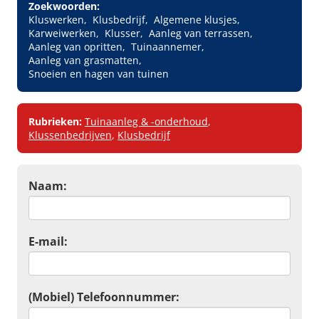
Zoekwoorden:
Kluswerken
Klusbedrijf
Algemene klusjes
Karweiwerken
Klusser
Aanleg van terrassen
Aanleg van opritten
Tuinaannemer
Aanleg van grasmatten
Snoeien en hagen van tuinen
Rubrieken:
Tuinaanleg & -onderhoud
,
Klussenbedrijven
,
Klusbedrijf
Naam:
E-mail:
(Mobiel) Telefoonnummer: