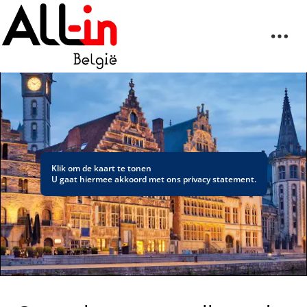
Klik om de kaart te tonen
U gaat hiermee akkoord met ons
privacy statement
.