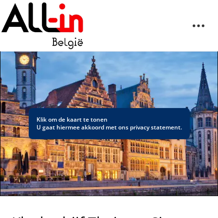
Klik om de kaart te tonen
U gaat hiermee akkoord met ons
privacy statement
.