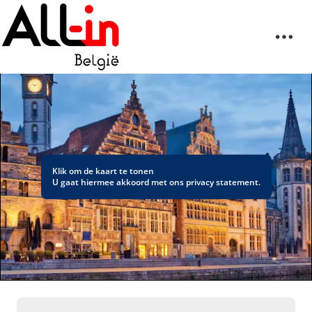
Klik om de kaart te tonen
U gaat hiermee akkoord met ons
privacy statement
.