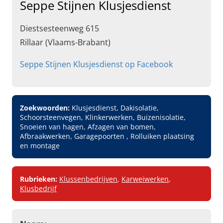
Seppe Stijnen Klusjesdienst
Diestsesteenweg 615
Rillaar (Vlaams-Brabant)
Seppe Stijnen Klusjesdienst op Facebook
Zoekwoorden:
Klusjesdienst, Dakisolatie,
Schoorsteenvegen, Klinkerwerken, Buizenisolatie,
Snoeien van hagen, Afzagen van bomen,
Afbraakwerken, Garagepoorten , Rolluiken plaatsing
en montage
Rubrieken:
Klussenbedrijven
,
Karweiwerken
,
Klusbedrijf