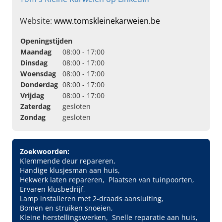
Website:
www.tomskleinekarweien.be
Openingstijden
Maandag
08:00 - 17:00
Dinsdag
08:00 - 17:00
Woensdag
08:00 - 17:00
Donderdag
08:00 - 17:00
Vrijdag
08:00 - 17:00
Zaterdag
gesloten
Zondag
gesloten
Zoekwoorden:
Klemmende deur repareren
Handige klusjesman aan huis
Hekwerk laten repareren
Plaatsen van tuinpoorten
Ervaren klusbedrijf
Lamp installeren met 2-draads aansluiting
Bomen en struiken snoeien
Kleine herstellingswerken
Snelle reparatie aan huis