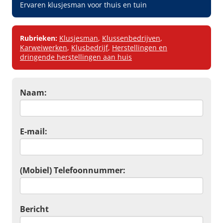
Ervaren klusjesman voor thuis en tuin
Rubrieken:
Klusjesman
,
Klussenbedrijven
,
Karweiwerken
,
Klusbedrijf
,
Herstellingen en
dringende herstellingen aan huis
Naam:
E-mail:
(Mobiel) Telefoonnummer:
Bericht