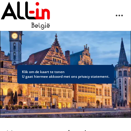
Klik om de kaart te tonen
U gaat hiermee akkoord met ons
privacy statement
.