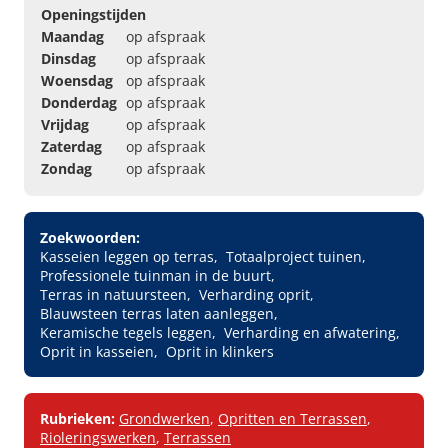
Openingstijden
Maandag
op afspraak
Dinsdag
op afspraak
Woensdag
op afspraak
Donderdag
op afspraak
Vrijdag
op afspraak
Zaterdag
op afspraak
Zondag
op afspraak
Zoekwoorden:
Kasseien leggen op terras
Totaalproject tuinen
Professionele tuinman in de buurt
Terras in natuursteen
Verharding oprit
Blauwsteen terras laten aanleggen
Keramische tegels leggen
Verharding en afwatering
Oprit in kasseien
Oprit in klinkers
Rubrieken:
Grondwerken
,
Opritten en Terrassen
,
Rioleringswerken
,
Terrassen