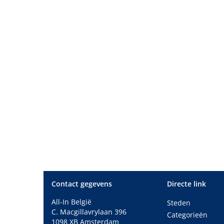
Contact gegevens
Directe link
All-In België
Steden
C. Macgillavrylaan 396
Categorieën
1098 XB Amsterdam