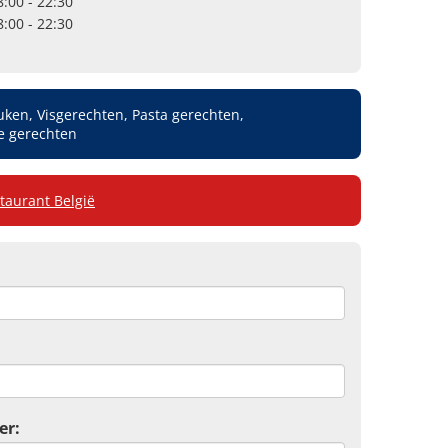
8:00 - 22:30
8:00 - 22:30
uken, Visgerechten, Pasta gerechten,
e gerechten
taurant België
er: