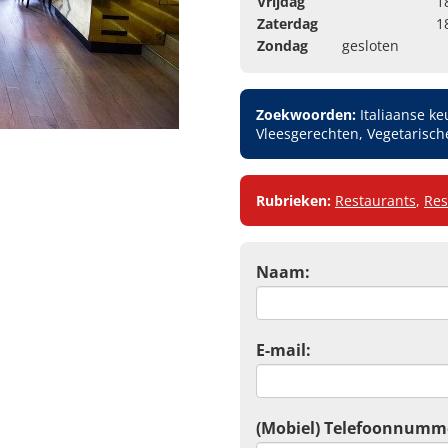
Vrijdag
1
Zaterdag
1
Zondag
gesloten
Zoekwoorden:
Italiaanse ke
Vleesgerechten, Vegetarisch
Rubrieken:
Restaurants
,
Res
Naam:
E-mail:
(Mobiel) Telefoonnumm