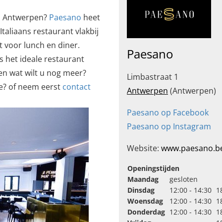
gio Antwerpen?
Paesano
heet
aliaans restaurant vlakbij
t voor lunch en diner.
Paesano
s het ideale restaurant
ten wat wilt u nog meer?
Limbastraat 1
je? of neem eerst
contact
Antwerpen
(Antwerpen)
Paesano op Facebook
Paesano op Instagram
Website:
www.paesano.b
Openingstijden
Maandag
gesloten
Dinsdag
12:00 - 14:30
1
Woensdag
12:00 - 14:30
1
Donderdag
12:00 - 14:30
1