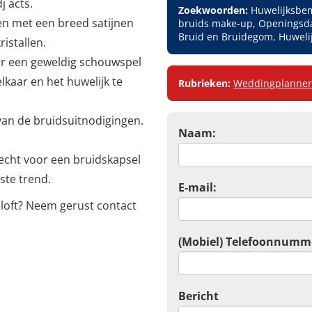
j acts.
Zoekwoorden:
Huwelijksbem
ten met een breed satijnen
bruids make-up, Openingsda
Bruid en Bruidegom, Huweli
ristallen.
or een geweldig schouwspel
lkaar en het huwelijk te
Rubrieken:
Weddingplanner
van de bruidsuitnodigingen.
Naam:
erecht voor een bruidskapsel
ste trend.
E-mail:
iloft? Neem gerust contact
(Mobiel) Telefoonnumm
Bericht