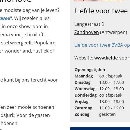
Liefde voor twee
de mooiste dag van je leven?
-twee
". Wij regelen alles
Langestraat 9
en in onze showroom in
Zandhoven
(Antwerpen)
ema voor je bruiloft.
s stel weergeeft. Populaire
Liefde voor twee BVBA o
ter wonderland, rustiek of
Website:
www.liefde-voo
Openingstijden
Maandag
op afspraak
e kunt bij ons terecht voor
Dinsdag
13.00 - 17.00
Woensdag
12.00 - 18.00
Donderdag
op afspraak
Vrijdag
13.00 - 18.00
eren zeer mooie schoenen
Zaterdag
11.00 - 16.00
Zondag
gesloten
dsjurk. Voor de gasten
schoenen.