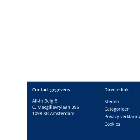
Contact gegevens
Directe link
All-In België
Steden
C. Macgillavrylaan 396
Categorieën
1098 XB Amsterdam
Privacy verklarin
Cookies