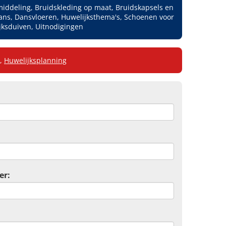
iddeling, Bruidskleding op maat, Bruidskapsels en
ns, Dansvloeren, Huwelijksthema's, Schoenen voor
jksduiven, Uitnodigingen
,
Huwelijksplanning
er: