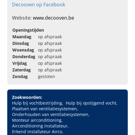
Decooven op Facebook
Website:
www.decooven.be
Openingstijden
Maandag
op afspraak
Dinsdag
op afspraak
Woensdag
op afspraak
Donderdag
op afspraak
Vrijdag
op afspraak
Zaterdag
op afspraak
Zondag
gesloten
Zoekwoorden:
Hulp bij vochtbestrijding
Hulp bij opstijgend vocht
Plaatsen van ventilatiesystemen
Onderhouden van ventilatiesystemen
Monteur airconditioning
Airconditioning installateur
Erkend installateur Airco