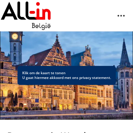
Klik om de kaart te tonen
U gaat hiermee akkoord met ons
privacy statement
.