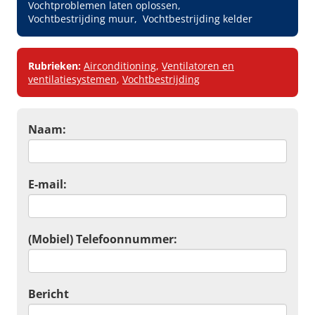
Vochtproblemen laten oplossen
Vochtbestrijding muur
Vochtbestrijding kelder
Rubrieken:
Airconditioning
,
Ventilatoren en
ventilatiesystemen
,
Vochtbestrijding
Naam:
E-mail:
(Mobiel) Telefoonnummer:
Bericht