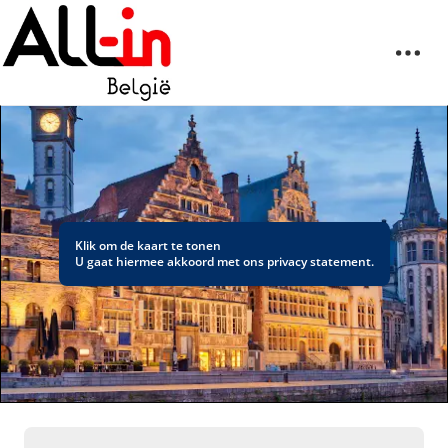
Klik om de kaart te tonen
U gaat hiermee akkoord met ons
privacy statement
.