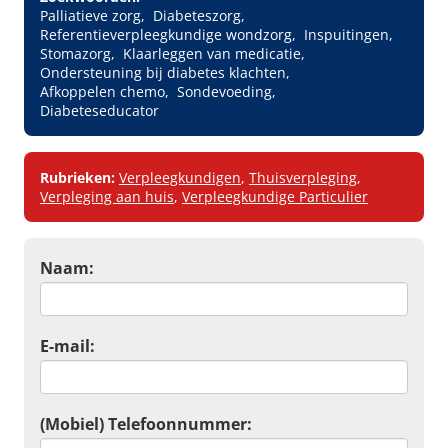
Palliatieve zorg
Diabeteszorg
Referentieverpleegkundige wondzorg
Inspuitingen
Stomazorg
Klaarleggen van medicatie
Ondersteuning bij diabetes klachten
Afkoppelen chemo
Sondevoeding
Diabeteseducator
Rubrieken:
Verpleegkundigen
,
Thuisverpleging
,
Verpleging aan huis
,
Verpleegkundige Particulier
Naam:
E-mail:
(Mobiel) Telefoonnummer: