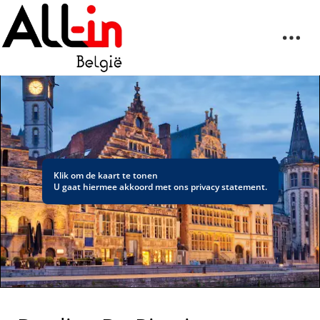
Klik om de kaart te tonen
U gaat hiermee akkoord met ons
privacy statement
.