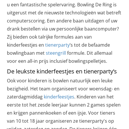
u een fantastische spelervaring. Bowling De Ring is
uitgerust met de nieuwste technologieën wat betreft
computerscoring. Een andere baan uitdagen of uw
drank bestellen via uw persoonlijke baancomputer?
Zij bieden ook talrijke formules aan van
kinderfeestjes en
tienerparty
’s tot de befaamde
bowlingbaan met
steengrill
formule. Dit allemaal
voor een all-in prijs inclusief bowlingspelletjes.
De leukste kinderfeestjes en tienerparty’s
Ook voor kinderen is bowlen natuurlijk een leuke
bezigheid. Het team organiseert voor woensdag- en
zaterdagmiddag
kinderfeestjes
. Kinderen van het
eerste tot het zesde leerjaar kunnen 2 games spelen
en krijgen pannenkoeken of een ijsje. Voor tieners
van 10 tot 18 jaar organiseren ze tienerparty's op
vrijdag, zaterdag en zondag. De tieners krijgen één